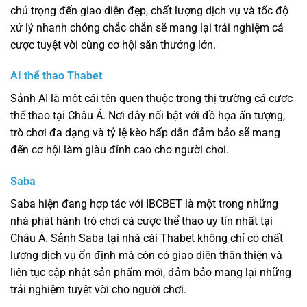
chú trọng đến giao diện đẹp, chất lượng dịch vụ và tốc độ
xử lý nhanh chóng chắc chắn sẽ mang lại trải nghiệm cá
cược tuyệt vời cùng cơ hội săn thưởng lớn.
AI thể thao Thabet
Sảnh AI là một cái tên quen thuộc trong thị trường cá cược
thể thao tại Châu Á. Nơi đây nổi bật với đồ họa ấn tượng,
trò chơi đa dạng và tỷ lệ kèo hấp dẫn đảm bảo sẽ mang
đến cơ hội làm giàu đỉnh cao cho người chơi.
Saba
Saba hiện đang hợp tác với IBCBET là một trong những
nhà phát hành trò chơi cá cược thể thao uy tín nhất tại
Châu Á. Sảnh Saba tại nhà cái Thabet không chỉ có chất
lượng dịch vụ ổn định mà còn có giao diện thân thiện và
liên tục cập nhật sản phẩm mới, đảm bảo mang lại những
trải nghiệm tuyệt vời cho người chơi.