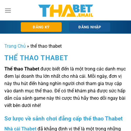
Chuyển
đến
nội
dung
ĐĂNG KÝ
ĐĂNG NHẬP
Trang Chủ
»
thể thao thabet
THỂ THAO THABET
Thể thao Thabet
được biết đến là một trong các danh mục
đem lại doanh thu lớn nhất cho nhà cái. Mỗi ngày, đơn vị
này thu hút đến hàng nghìn người chơi tham gia truy cập
vào danh mục thể thao. Để có thể khám phá được sức hấp
dẫn của sảnh game này thì cược thủ hãy theo dõi ngay bài
viết bên dưới nhé!
Sơ lược về sảnh chơi đẳng cấp thể thao Thabet
Nhà cái Thabet
đã khẳng định vị thế là một trong những