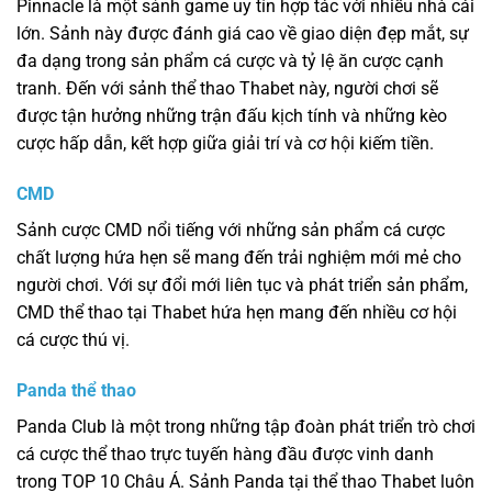
Pinnacle là một sảnh game uy tín hợp tác với nhiều nhà cái
lớn. Sảnh này được đánh giá cao về giao diện đẹp mắt, sự
đa dạng trong sản phẩm cá cược và tỷ lệ ăn cược cạnh
tranh. Đến với sảnh thể thao Thabet này, người chơi sẽ
được tận hưởng những trận đấu kịch tính và những kèo
cược hấp dẫn, kết hợp giữa giải trí và cơ hội kiếm tiền.
CMD
Sảnh cược CMD nổi tiếng với những sản phẩm cá cược
chất lượng hứa hẹn sẽ mang đến trải nghiệm mới mẻ cho
người chơi. Với sự đổi mới liên tục và phát triển sản phẩm,
CMD thể thao tại Thabet hứa hẹn mang đến nhiều cơ hội
cá cược thú vị.
Panda thể thao
Panda Club là một trong những tập đoàn phát triển trò chơi
cá cược thể thao trực tuyến hàng đầu được vinh danh
trong TOP 10 Châu Á. Sảnh Panda tại thể thao Thabet luôn