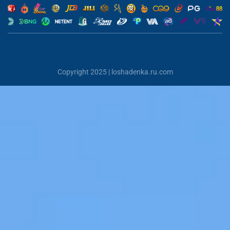
Copyright 2025 | loshadenka.ru.com