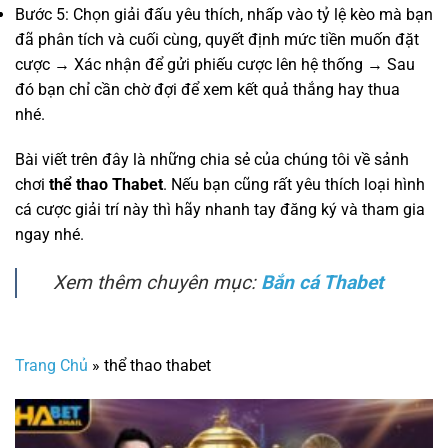
Bước 5: Chọn giải đấu yêu thích, nhấp vào tỷ lệ kèo mà bạn
đã phân tích và cuối cùng, quyết định mức tiền muốn đặt
cược → Xác nhận để gửi phiếu cược lên hệ thống → Sau
đó bạn chỉ cần chờ đợi để xem kết quả thắng hay thua
nhé.
Bài viết trên đây là những chia sẻ của chúng tôi về sảnh
chơi
thể thao Thabet
. Nếu bạn cũng rất yêu thích loại hình
cá cược giải trí này thì hãy nhanh tay đăng ký và tham gia
ngay nhé.
Xem thêm chuyên mục:
Bắn cá Thabet
Trang Chủ
»
thể thao thabet