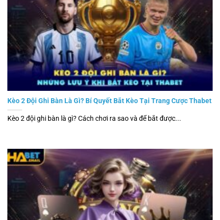
Kèo 2 Đội Ghi Bàn Là Gì? Bí Quyết Bắt Kèo Tại Trang Cược Thabet
Kèo 2 đội ghi bàn là gì? Cách chơi ra sao và để bắt được...