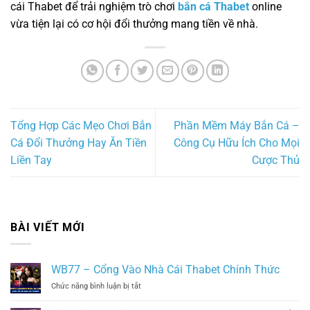
cái Thabet để trải nghiệm trò chơi
bắn cá Thabet
online
vừa tiện lại có cơ hội đổi thưởng mang tiền về nhà.
Tổng Hợp Các Mẹo Chơi Bắn
Phần Mềm Máy Bắn Cá –
Cá Đổi Thưởng Hay Ăn Tiền
Công Cụ Hữu Ích Cho Mọi
Liền Tay
Cược Thủ
BÀI VIẾT MỚI
WB77 – Cổng Vào Nhà Cái Thabet Chính Thức
ở
Chức năng bình luận bị tắt
WB77
–