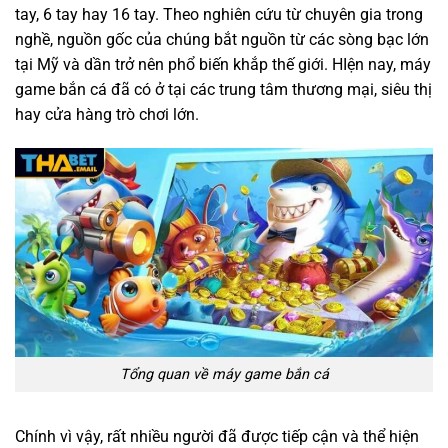
tay, 6 tay hay 16 tay. Theo nghiên cứu từ chuyên gia trong
nghề, nguồn gốc của chúng bắt nguồn từ các sòng bạc lớn
tại Mỹ và dần trở nên phổ biến khắp thế giới. HIện nay, máy
game bắn cá đã có ở tại các trung tâm thương mại, siêu thị
hay cửa hàng trò chơi lớn.
Tổng quan về máy game bắn cá
Chính vì vậy, rất nhiều người đã được tiếp cận và thể hiện