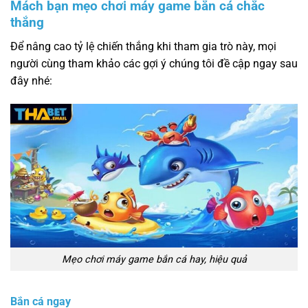
Mách bạn mẹo chơi máy game bắn cá chắc
thắng
Để nâng cao tỷ lệ chiến thắng khi tham gia trò này, mọi
người cùng tham khảo các gợi ý chúng tôi đề cập ngay sau
đây nhé:
Mẹo chơi máy game bắn cá hay, hiệu quả
Bắn cá ngay