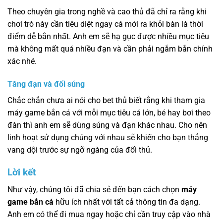
Theo chuyên gia trong nghề và cao thủ đã chỉ ra rằng khi
chơi trò này cần tiêu diệt ngay cá mới ra khỏi bàn là thời
điểm dễ bắn nhất. Anh em sẽ hạ gục được nhiều mục tiêu
mà không mất quá nhiều đạn và cần phải ngắm bắn chính
xác nhé.
Tăng đạn và đổi súng
Chắc chắn chưa ai nói cho bet thủ biết rằng khi tham gia
máy game bắn cá với mỗi mục tiêu cá lớn, bé hay bơi theo
đàn thì anh em sẽ dùng súng và đạn khác nhau. Cho nên
linh hoạt sử dụng chúng với nhau sẽ khiến cho bạn thắng
vang dội trước sự ngỡ ngàng của đối thủ.
Lời kết
Như vậy, chúng tôi đã chia sẻ đến bạn cách chọn
máy
game bắn cá
hữu ích nhất với tất cả thông tin đa dạng.
Anh em có thể đi mua ngay hoặc chỉ cần truy cập vào nhà