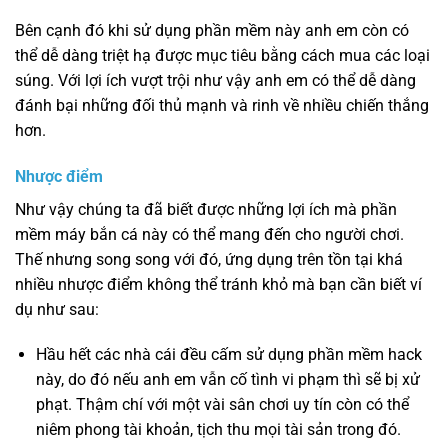
Bên cạnh đó khi sử dụng phần mềm này anh em còn có
thể dễ dàng triệt hạ được mục tiêu bằng cách mua các loại
súng. Với lợi ích vượt trội như vậy anh em có thể dễ dàng
đánh bại những đối thủ mạnh và rinh về nhiều chiến thắng
hơn.
Nhược điểm
Như vậy chúng ta đã biết được những lợi ích mà phần
mềm máy bắn cá này có thể mang đến cho người chơi.
Thế nhưng song song với đó, ứng dụng trên tồn tại khá
nhiều nhược điểm không thể tránh khỏ mà bạn cần biết ví
dụ như sau:
Hầu hết các nhà cái đều cấm sử dụng phần mềm hack
này, do đó nếu anh em vẫn cố tình vi phạm thì sẽ bị xử
phạt. Thậm chí với một vài sân chơi uy tín còn có thể
niêm phong tài khoản, tịch thu mọi tài sản trong đó.