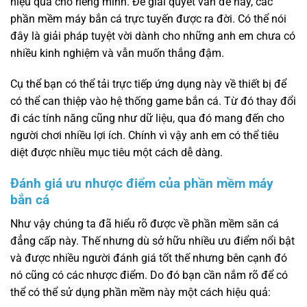
hiệu quả cho riêng mình. Để giải quyết vấn đề này, các
phần mềm máy bắn cá trực tuyến được ra đời. Có thể nói
đây là giải pháp tuyệt vời dành cho những anh em chưa có
nhiều kinh nghiệm và vẫn muốn thắng đậm.
Cụ thể bạn có thể tải trực tiếp ứng dụng này về thiết bị để
có thể can thiệp vào hệ thống game bắn cá. Từ đó thay đổi
đi các tính năng cũng như dữ liệu, qua đó mang đến cho
người chơi nhiều lợi ích. Chính vì vậy anh em có thể tiêu
diệt được nhiều mục tiêu một cách dễ dàng.
Đánh giá ưu nhược điểm của phần mềm máy
bắn cá
Như vậy chúng ta đã hiểu rõ được về phần mềm săn cá
đẳng cấp này. Thế nhưng dù sở hữu nhiều ưu điểm nổi bật
và được nhiều người đánh giá tốt thế nhưng bên cạnh đó
nó cũng có các nhược điểm. Do đó bạn cần nắm rõ để có
thể có thể sử dụng phần mềm này một cách hiệu quả: