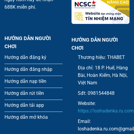
688K miễn phí.
HƯỚNG DẪN NGƯỜI
HƯỚNG DẪN NGƯỜI
CHƠI
CHƠI
Hướng dẫn đăng ký
Thương hiệu: THABET
Địa chỉ: 18 P. Huế, Hàng
Hướng dẫn đăng nhập
Bài, Hoàn Kiếm, Hà Nội,
Hướng dẫn nạp tiền
Việt Nam
Sđt: 0981544848
Hướng dẫn rút tiền
Website:
Hướng dẫn tải app
https://loshadenka.ru.com
Hướng dẫn mở khóa
Email:
loshadenka.ru.com@gmai