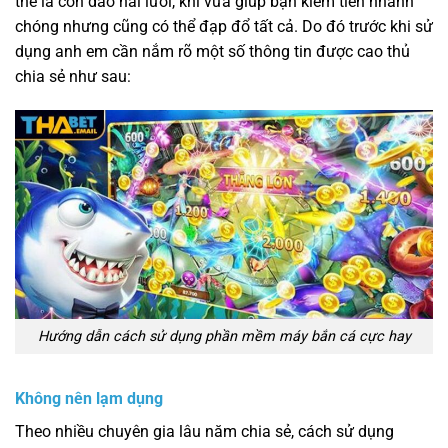
thể là con dao hai lưỡi, khi vừa giúp bạn kiếm tiền nhanh
chóng nhưng cũng có thể đạp đổ tất cả. Do đó trước khi sử
dụng anh em cần nắm rõ một số thông tin được cao thủ
chia sẻ như sau:
Hướng dẫn cách sử dụng phần mềm máy bắn cá cực hay
Không nên lạm dụng
Theo nhiều chuyên gia lâu năm chia sẻ, cách sử dụng