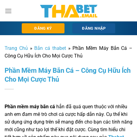
Chuyển
đến
nội
dung
ĐĂNG KÝ
ĐĂNG NHẬP
Trang Chủ
»
Bắn cá thabet
»
Phần Mềm Máy Bắn Cá –
Công Cụ Hữu Ích Cho Mọi Cược Thủ
Phần Mềm Máy Bắn Cá – Công Cụ Hữu Ích
Cho Mọi Cược Thủ
Phần mềm máy bắn cá
hẳn đã quá quen thuộc với nhiều
anh em đam mê trò chơi cá cược hấp dẫn này. Cụ thể khi
sử dụng ứng dụng trên sẽ mang đến cho bạn các tính năng
mới cũng như tạo lợi thế khi đặt cược. Cùng tìm hiểu chi