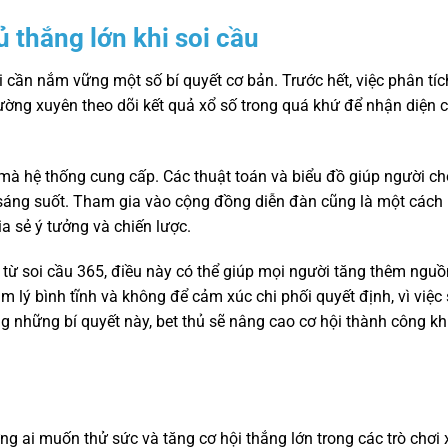
ủ thắng lớn khi soi cầu
ơi cần nắm vững một số bí quyết cơ bản. Trước hết, việc phân tí
hường xuyên theo dõi kết quả xổ số trong quá khứ để nhận diện 
mà hệ thống cung cấp. Các thuật toán và biểu đồ giúp người ch
 sáng suốt. Tham gia vào cộng đồng diễn đàn cũng là một cách
a sẻ ý tưởng và chiến lược.
từ soi cầu 365, điều này có thể giúp mọi người tăng thêm nguồ
 lý bình tĩnh và không để cảm xúc chi phối quyết định, vì việc 
ng những bí quyết này, bet thủ sẽ nâng cao cơ hội thành công kh
g ai muốn thử sức và tăng cơ hội thắng lớn trong các trò chơi 