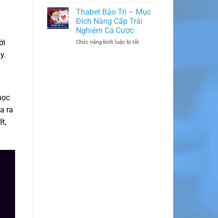
Kèo
Góc
Trang
Tài
Phổ
Cược
Thabet Bảo Trì – Mục
Xỉu
Biến
Thabet
Đích Nâng Cấp Trải
Là
Tại
Nghiệm Cá Cược
Gì?
Thabet
ới
ở
Chức năng bình luận bị tắt
Kinh
Thabet
Nghiệm
y.
Bảo
Soi
Trì
Kèo
–
Over/Under
Mục
Cực
Đích
Chuẩn
học
Nâng
Cấp
a ra
Trải
t,
Nghiệm
Cá
Cược