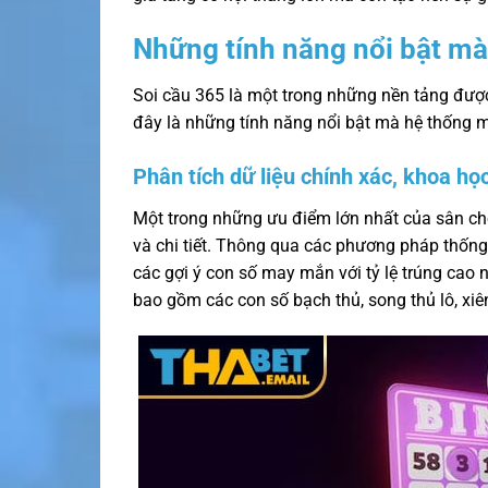
Những tính năng nổi bật mà
Soi cầu 365 là một trong những nền tảng được
đây là những tính năng nổi bật mà hệ thống ma
Phân tích dữ liệu chính xác, khoa họ
Một trong những ưu điểm lớn nhất của sân chơ
và chi tiết. Thông qua các phương pháp thống 
các gợi ý con số may mắn với tỷ lệ trúng cao n
bao gồm các con số bạch thủ, song thủ lô, xiên 