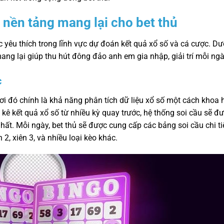
 nền tảng mang lại cho bet thủ
 yêu thích trong lĩnh vực dự đoán kết quả xổ số và cá cược. Dư
ng lại giúp thu hút đông đảo anh em gia nhập, giải trí mỗi ngà
c
i đó chính là khả năng phân tích dữ liệu xổ số một cách khoa 
kê kết quả xổ số từ nhiều kỳ quay trước, hệ thống soi cầu sẽ đư
hất. Mỗi ngày, bet thủ sẽ được cung cấp các bảng soi cầu chi tiế
2, xiên 3, và nhiều loại kèo khác.