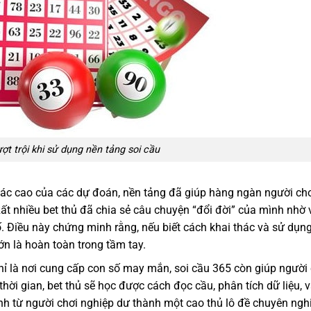
ợt trội khi sử dụng nền tảng soi cầu
xác cao của các dự đoán, nền tảng đã giúp hàng ngàn người chơ
t nhiều bet thủ đã chia sẻ câu chuyện “đổi đời” của mình nhờ 
. Điều này chứng minh rằng, nếu biết cách khai thác và sử dụn
lớn là hoàn toàn trong tầm tay.
ỉ là nơi cung cấp con số may mắn, soi cầu 365 còn giúp người 
ời gian, bet thủ sẽ học được cách đọc cầu, phân tích dữ liệu, v
h từ người chơi nghiệp dư thành một cao thủ lô đề chuyên ngh