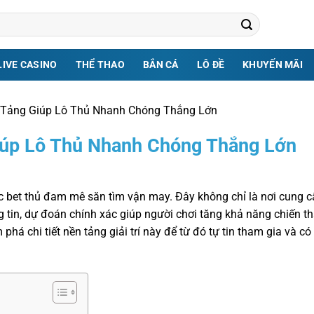
LIVE CASINO
THỂ THAO
BẮN CÁ
LÔ ĐỀ
KHUYẾN MÃI
 Tảng Giúp Lô Thủ Nhanh Chóng Thắng Lớn
iúp Lô Thủ Nhanh Chóng Thắng Lớn
ác bet thủ đam mê săn tìm vận may. Đây không chỉ là nơi cung 
tin, dự đoán chính xác giúp người chơi tăng khả năng chiến t
á chi tiết nền tảng giải trí này để từ đó tự tin tham gia và có