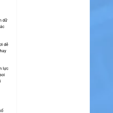
ch dữ
các
ơi dễ
 hay
n lực
soi
i
xổ