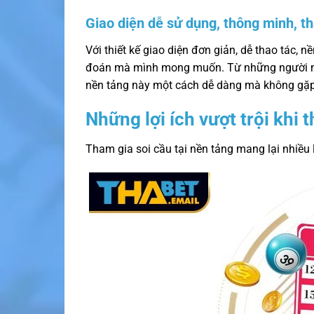
Giao diện dễ sử dụng, thông minh, th
Với thiết kế giao diện đơn giản, dễ thao tác, 
đoán mà mình mong muốn. Từ những người mới
nền tảng này một cách dễ dàng mà không gặp
Những lợi ích vượt trội khi 
Tham gia soi cầu tại nền tảng mang lại nhiều l