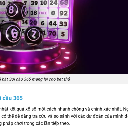
 bật Soi cầu 365 mang lại cho bet thủ
i cầu 365
 nhật kết quả xổ số một cách nhanh chóng và chính xác nhất. N
 có thể dễ dàng tra cứu và so sánh với các dự đoán của mình đ
pháp chơi trong các lần tiếp theo.