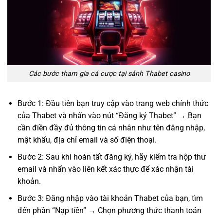
Các bước tham gia cá cược tại sảnh Thabet casino
Bước 1: Đầu tiên bạn truy cập vào trang web chính thức
của Thabet và nhấn vào nút “Đăng ký Thabet” → Bạn
cần điền đầy đủ thông tin cá nhân như tên đăng nhập,
mật khẩu, địa chỉ email và số điện thoại.
Bước 2: Sau khi hoàn tất đăng ký, hãy kiểm tra hộp thư
email và nhấn vào liên kết xác thực để xác nhận tài
khoản.
Bước 3: Đăng nhập vào tài khoản Thabet của bạn, tìm
đến phần “Nạp tiền” → Chọn phương thức thanh toán