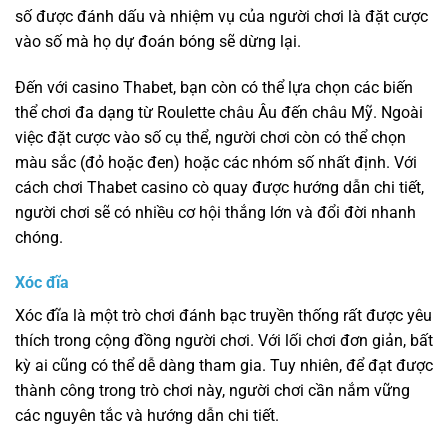
số được đánh dấu và nhiệm vụ của người chơi là đặt cược
vào số mà họ dự đoán bóng sẽ dừng lại.
Đến với casino Thabet, bạn còn có thể lựa chọn các biến
thể chơi đa dạng từ Roulette châu Âu đến châu Mỹ. Ngoài
việc đặt cược vào số cụ thể, người chơi còn có thể chọn
màu sắc (đỏ hoặc đen) hoặc các nhóm số nhất định. Với
cách chơi Thabet casino cò quay được hướng dẫn chi tiết,
người chơi sẽ có nhiều cơ hội thắng lớn và đổi đời nhanh
chóng.
Xóc đĩa
Xóc đĩa là một trò chơi đánh bạc truyền thống rất được yêu
thích trong cộng đồng người chơi. Với lối chơi đơn giản, bất
kỳ ai cũng có thể dễ dàng tham gia. Tuy nhiên, để đạt được
thành công trong trò chơi này, người chơi cần nắm vững
các nguyên tắc và hướng dẫn chi tiết.