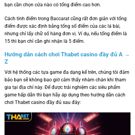
bạn cần chọn cửa nào có tổng điểm cao hơn.
Cách tính điểm trong Baccarat cũng rất đơn giản với tổng
điểm được xác định bằng tổng số điểm của các lá bài,
nhưng chỉ lấy chữ số hàng đơn vị. Ví dụ, nếu tổng điểm là
15 thì bạn chỉ cần ghi nhận là 5 điểm.
Hướng dẫn cách chơi Thabet casino đầy đủ A →
Z
Với hệ thống các tựa game đa dạng kể trên, chúng tôi đảm
bảo bạn sẽ không bao giờ cảm thấy nhàm chán khi tham
gia tại địa chỉ này. Để được trải nghiệm các siêu phẩm
game hấp dẫn thì bạn hãy áp dụng theo hướng dẫn cách
chơi Thabet casino đầy đủ sau đây: