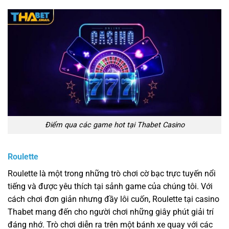
Điểm qua các game hot tại Thabet Casino
Roulette
Roulette là một trong những trò chơi cờ bạc trực tuyến nổi
tiếng và được yêu thích tại sảnh game của chúng tôi. Với
cách chơi đơn giản nhưng đầy lôi cuốn, Roulette tại casino
Thabet mang đến cho người chơi những giây phút giải trí
đáng nhớ. Trò chơi diễn ra trên một bánh xe quay với các