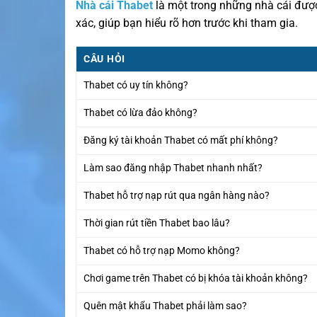
Nhà cái Thabet
là một trong những nhà cái được 
xác, giúp bạn hiểu rõ hơn trước khi tham gia.
CÂU HỎI
Thabet có uy tín không?
Thabet có lừa đảo không?
Đăng ký tài khoản Thabet có mất phí không?
Làm sao đăng nhập Thabet nhanh nhất?
Thabet hỗ trợ nạp rút qua ngân hàng nào?
Thời gian rút tiền Thabet bao lâu?
Thabet có hỗ trợ nạp Momo không?
Chơi game trên Thabet có bị khóa tài khoản không?
Quên mật khẩu Thabet phải làm sao?