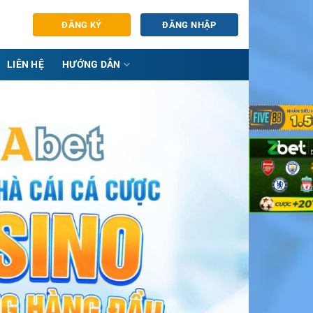
ĐĂNG KÝ
ĐĂNG NHẬP
LIÊN HỆ
HƯỚNG DẪN