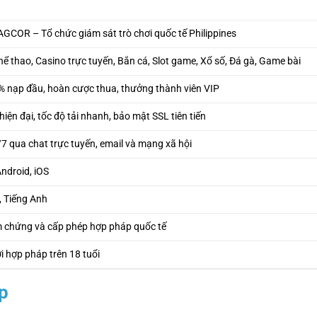
AGCOR – Tổ chức giám sát trò chơi quốc tế Philippines
hể thao, Casino trực tuyến, Bắn cá, Slot game, Xổ số, Đá gà, Game bài
 nạp đầu, hoàn cược thua, thưởng thành viên VIP
hiện đại, tốc độ tải nhanh, bảo mật SSL tiên tiến
/7 qua chat trực tuyến, email và mạng xã hội
Android, iOS
, Tiếng Anh
 chứng và cấp phép hợp pháp quốc tế
i hợp pháp trên 18 tuổi
p