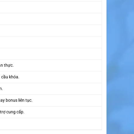
an thực.
u cầu khóa.
n.
ay bonus liên tục.
trợ cung cấp.