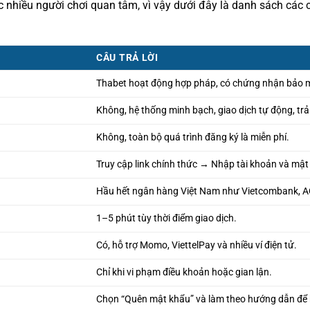
nhiều người chơi quan tâm, vì vậy dưới đây là danh sách các câ
CÂU TRẢ LỜI
Thabet hoạt động hợp pháp, có chứng nhận bảo mậ
Không, hệ thống minh bạch, giao dịch tự động, tr
Không, toàn bộ quá trình đăng ký là miễn phí.
Truy cập link chính thức → Nhập tài khoản và mật
Hầu hết ngân hàng Việt Nam như Vietcombank, 
1–5 phút tùy thời điểm giao dịch.
Có, hỗ trợ Momo, ViettelPay và nhiều ví điện tử.
Chỉ khi vi phạm điều khoản hoặc gian lận.
Chọn “Quên mật khẩu” và làm theo hướng dẫn để 