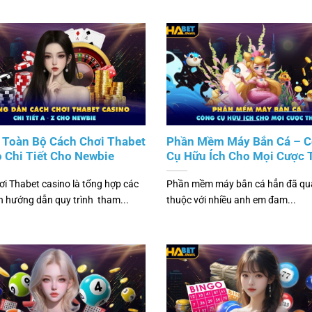
 Toàn Bộ Cách Chơi Thabet
Phần Mềm Máy Bắn Cá – 
 Chi Tiết Cho Newbie
Cụ Hữu Ích Cho Mọi Cược 
ơi Thabet casino là tổng hợp các
Phần mềm máy bắn cá hẳn đã qu
in hướng dẫn quy trình tham...
thuộc với nhiều anh em đam...