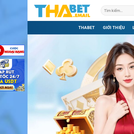
Chuyển
đến
nội
dung
THABET
GIỚI THIỆU