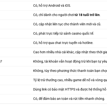
Có, hỗ trợ Android và iOS.
Có, chỉ dành cho người chơi
từ 18 tuổi trở lên
.
Có, cập nhật liên tục cho thành viên mới và cũ.
Có, phát trực tiếp từ sảnh casino quốc tế.
Có, hỗ trợ qua chat trực tuyến và hotline.
Cao hơn nhiều nhà cái khác, cập nhật theo thời gi
g?
Không, tài khoản vẫn hoạt động trừ khi bạn tự yê
Không, tùy theo phương thức thanh toán bạn chọ
Tỷ lệ trả thưởng cao, nhiều game dễ nổ và vòng qu
Dùng link có bảo mật HTTPS và được hệ thống hỗ 
Có, để đảm bảo an toàn và rút tiền nhanh chóng.