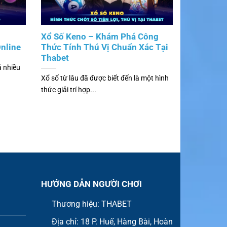
Xổ Số Keno – Khám Phá Công
nline
Thức Tính Thú Vị Chuẩn Xác Tại
Thabet
á nhiều
Xổ số từ lâu đã được biết đến là một hình
thức giải trí hợp...
HƯỚNG DẪN NGƯỜI CHƠI
Thương hiệu: THABET
Địa chỉ: 18 P. Huế, Hàng Bài, Hoàn