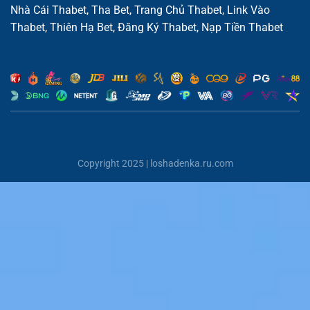
Nhà Cái Thabet, Tha Bet, Trang Chủ Thabet, Link Vào
Thabet, Thiên Hạ Bet, Đăng Ký Thabet, Nạp Tiền Thabet
Copyright 2025 | loshadenka.ru.com