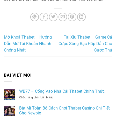
Mở Khoá Thabet – Hướng
Tài Xỉu Thabet – Game Cá
Dẫn Mở Tài Khoản Nhanh
Cược Sòng Bạc Hấp Dẫn Cho
Chóng Nhất
Cược Thủ
BÀI VIẾT MỚI
WB77 – Cổng Vào Nhà Cái Thabet Chính Thức
ở
Chức năng bình luận bị tắt
WB77
–
Bật Mí Toàn Bộ Cách Chơi Thabet Casino Chi Tiết
Cổng
Cho Newbie
Vào