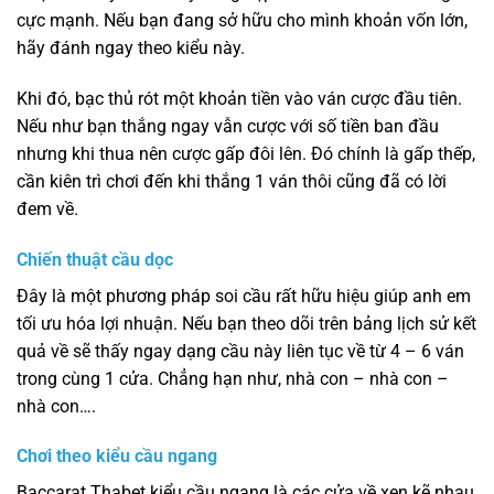
cực mạnh. Nếu bạn đang sở hữu cho mình khoản vốn lớn,
hãy đánh ngay theo kiểu này.
Khi đó, bạc thủ rót một khoản tiền vào ván cược đầu tiên.
Nếu như bạn thắng ngay vẫn cược với số tiền ban đầu
nhưng khi thua nên cược gấp đôi lên. Đó chính là gấp thếp,
cần kiên trì chơi đến khi thắng 1 ván thôi cũng đã có lời
đem về.
Chiến thuật cầu dọc
Đây là một phương pháp soi cầu rất hữu hiệu giúp anh em
tối ưu hóa lợi nhuận. Nếu bạn theo dõi trên bảng lịch sử kết
quả về sẽ thấy ngay dạng cầu này liên tục về từ 4 – 6 ván
trong cùng 1 cửa. Chẳng hạn như, nhà con – nhà con –
nhà con….
Chơi theo kiểu cầu ngang
Baccarat Thabet kiểu cầu ngang là các cửa về xen kẽ nhau