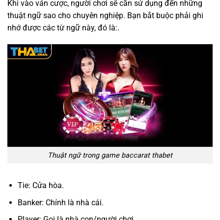
Khi vào ván cược, người chơi sẽ cần sử dụng đến những
thuật ngữ sao cho chuyên nghiệp. Bạn bắt buộc phải ghi
nhớ được các từ ngữ này, đó là:.
Thuật ngữ trong game baccarat thabet
Tie: Cửa hòa.
Banker: Chính là nhà cái.
Player: Gọi là nhà con/người chơi.