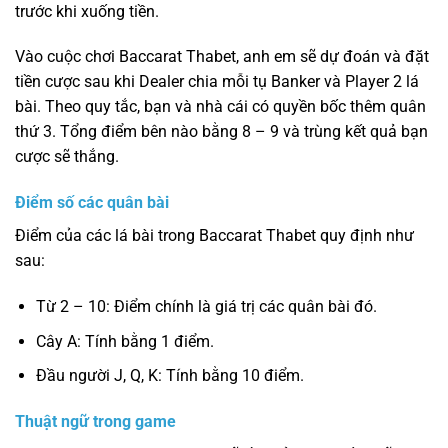
trước khi xuống tiền.
Vào cuộc chơi Baccarat Thabet, anh em sẽ dự đoán và đặt
tiền cược sau khi Dealer chia mỗi tụ Banker và Player 2 lá
bài. Theo quy tắc, bạn và nhà cái có quyền bốc thêm quân
thứ 3. Tổng điểm bên nào bằng 8 – 9 và trùng kết quả bạn
cược sẽ thắng.
Điểm số các quân bài
Điểm của các lá bài trong Baccarat Thabet quy định như
sau:
Từ 2 – 10: Điểm chính là giá trị các quân bài đó.
Cây A: Tính bằng 1 điểm.
Đầu người J, Q, K: Tính bằng 10 điểm.
Thuật ngữ trong game