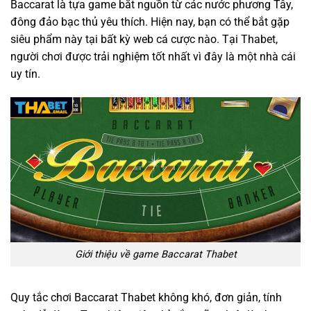
Baccarat là tựa game bắt nguồn từ các nước phương Tây,
đông đảo bạc thủ yêu thích. Hiện nay, bạn có thể bắt gặp
siêu phẩm này tại bất kỳ web cá cược nào. Tại Thabet,
người chơi được trải nghiệm tốt nhất vì đây là một nhà cái
uy tín.
Giới thiệu về game Baccarat Thabet
Quy tắc chơi Baccarat Thabet không khó, đơn giản, tính