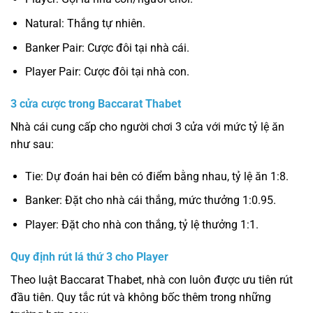
Natural: Thắng tự nhiên.
Banker Pair: Cược đôi tại nhà cái.
Player Pair: Cược đôi tại nhà con.
3 cửa cược trong Baccarat Thabet
Nhà cái cung cấp cho người chơi 3 cửa với mức tỷ lệ ăn
như sau:
Tie: Dự đoán hai bên có điểm bằng nhau, tỷ lệ ăn 1:8.
Banker: Đặt cho nhà cái thắng, mức thưởng 1:0.95.
Player: Đặt cho nhà con thắng, tỷ lệ thưởng 1:1.
Quy định rút lá thứ 3 cho Player
Theo luật Baccarat Thabet, nhà con luôn được ưu tiên rút
đầu tiên. Quy tắc rút và không bốc thêm trong những