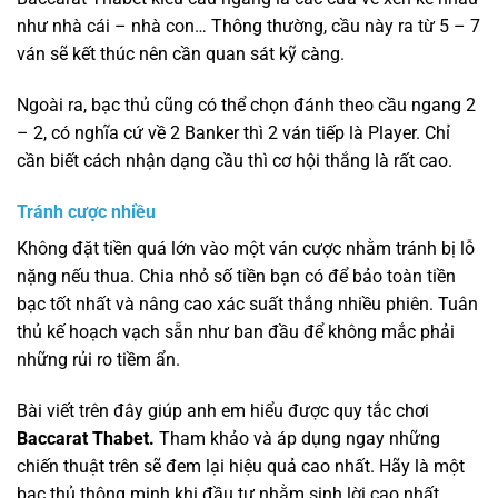
như nhà cái – nhà con… Thông thường, cầu này ra từ 5 – 7
ván sẽ kết thúc nên cần quan sát kỹ càng.
Ngoài ra, bạc thủ cũng có thể chọn đánh theo cầu ngang 2
– 2, có nghĩa cứ về 2 Banker thì 2 ván tiếp là Player. Chỉ
cần biết cách nhận dạng cầu thì cơ hội thắng là rất cao.
Tránh cược nhiều
Không đặt tiền quá lớn vào một ván cược nhằm tránh bị lỗ
nặng nếu thua. Chia nhỏ số tiền bạn có để bảo toàn tiền
bạc tốt nhất và nâng cao xác suất thắng nhiều phiên. Tuân
thủ kế hoạch vạch sẵn như ban đầu để không mắc phải
những rủi ro tiềm ẩn.
Bài viết trên đây giúp anh em hiểu được quy tắc chơi
Baccarat Thabet.
Tham khảo và áp dụng ngay những
chiến thuật trên sẽ đem lại hiệu quả cao nhất. Hãy là một
bạc thủ thông minh khi đầu tư nhằm sinh lời cao nhất.