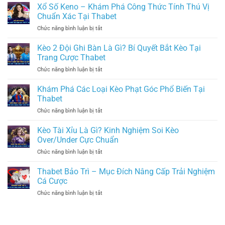
12+
Xổ Số Keno – Khám Phá Công Thức Tính Thú Vị
Giúp
Tiền
Thuật
Lô
Chuẩn Xác Tại Thabet
Liền
Ngữ
Thủ
Tay
ở
Chức năng bình luận bị tắt
Lô
Nhanh
Xổ
Đề
Chóng
Số
Kèo 2 Đội Ghi Bàn Là Gì? Bí Quyết Bắt Kèo Tại
Thường
Thắng
Keno
Gặp
Trang Cược Thabet
Lớn
–
Trong
ở
Chức năng bình luận bị tắt
Khám
Xổ
Kèo
Phá
Số
2
Khám Phá Các Loại Kèo Phạt Góc Phổ Biến Tại
Công
Online
Đội
Thức
Thabet
Ghi
Tính
ở
Chức năng bình luận bị tắt
Bàn
Thú
Khám
Là
Vị
Phá
Kèo Tài Xỉu Là Gì? Kinh Nghiệm Soi Kèo
Gì?
Chuẩn
Các
Bí
Over/Under Cực Chuẩn
Xác
Loại
Quyết
Tại
ở
Chức năng bình luận bị tắt
Kèo
Bắt
Thabet
Kèo
Phạt
Kèo
Tài
Thabet Bảo Trì – Mục Đích Nâng Cấp Trải Nghiệm
Góc
Tại
Xỉu
Phổ
Cá Cược
Trang
Là
Biến
Cược
ở
Chức năng bình luận bị tắt
Gì?
Tại
Thabet
Thabet
Kinh
Thabet
Bảo
Nghiệm
Trì
Soi