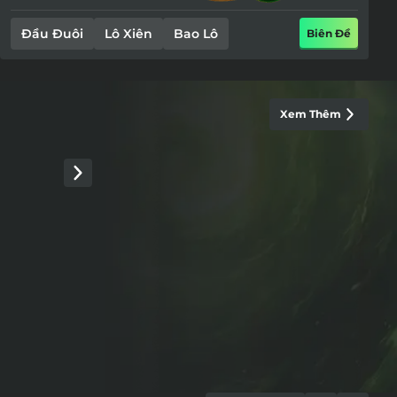
Đầu Đuôi
Lô Xiên
Bao Lô
Biên Đề
Xem Thêm
 2024
,170,000
0,000