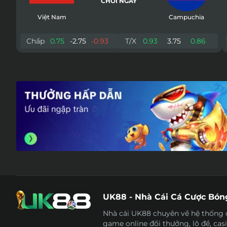
CHƠI NGAY
Việt Nam
Campuchia
Chấp
0.75
-2.75
-0.93
T/X
0.93
3.75
0.86
UK88 - Nhà Cái Cá Cược Bón
Nhà cái UK88 chuyên về hệ thống c
game online đổi thưởng, lô đề, cas