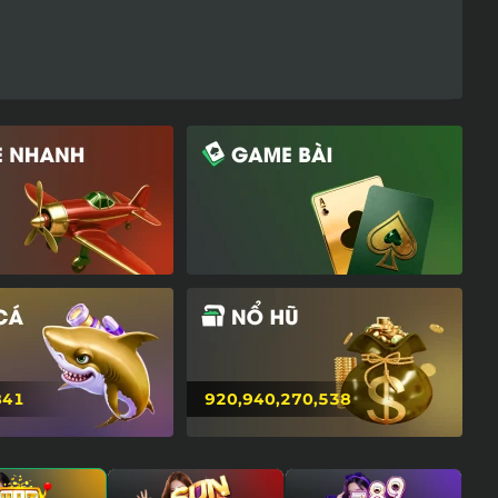
841
920,940,270,538