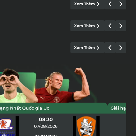
Xem Thêm
Tài Xỉu Live
33,747,990
33,747,990
Xem Thêm
Xem Thêm
6
hạng Nhất Quốc gia Úc
Giải hạng 
08:30
07/08/2026