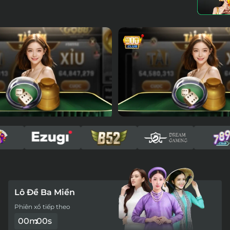
Lô Đề Ba Miền
Phiên xổ tiếp theo
00
m
:
00
s